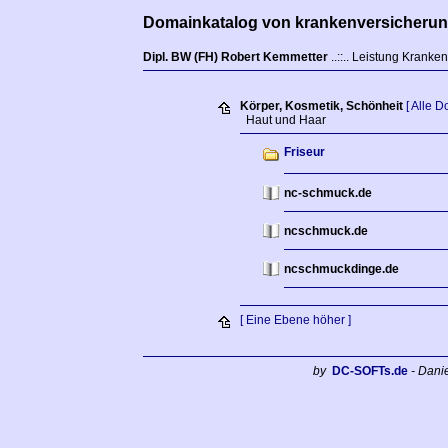
Domainkatalog von krankenversicherun
Dipl. BW (FH) Robert Kemmetter
..::.. Leistung Krank
Körper, Kosmetik, Schönheit
[ Alle 
Haut und Haar
Friseur
nc-schmuck.de
ncschmuck.de
ncschmuckdinge.de
[ Eine Ebene höher ]
by
DC-SOFTs.de
- Dani